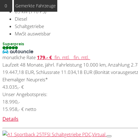
82500
0
Gemerkte Fahrzeuge
85 kW (116 PS)
Diesel
Schaltgetriebe
MwSt ausweisbar
Superpreis
monatliche Rate
179,- €
fin. mtl.
fin. mtl.
Laufzeit 48 Monate, jährl. Fahrleistung 10.000 km, Anzahlung 2.
19.447,18 EUR, Schlussrate 11.034,18 EUR (Bonität vorausgesetz
Ehemaliger Neupreis*
43.035,- €
Unser Angebotspreis:
18.990,-
15.958,- € netto
Details