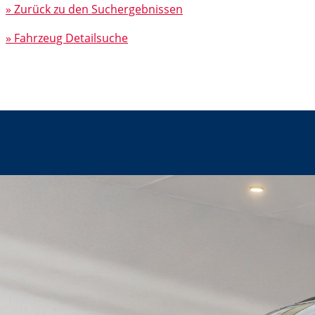
» Zurück zu den Suchergebnissen
» Fahrzeug Detailsuche
VW Taigo Life 1.0 l TSI OPF 5-Gang
,Virtual,PDC,LM