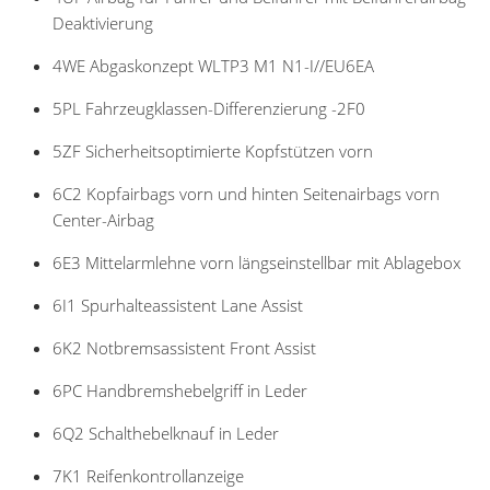
Deaktivierung
4WE Abgaskonzept WLTP3 M1 N1-I//EU6EA
5PL Fahrzeugklassen-Differenzierung -2F0
5ZF Sicherheitsoptimierte Kopfstützen vorn
6C2 Kopfairbags vorn und hinten Seitenairbags vorn
Center-Airbag
6E3 Mittelarmlehne vorn längseinstellbar mit Ablagebox
6I1 Spurhalteassistent Lane Assist
6K2 Notbremsassistent Front Assist
6PC Handbremshebelgriff in Leder
6Q2 Schalthebelknauf in Leder
7K1 Reifenkontrollanzeige