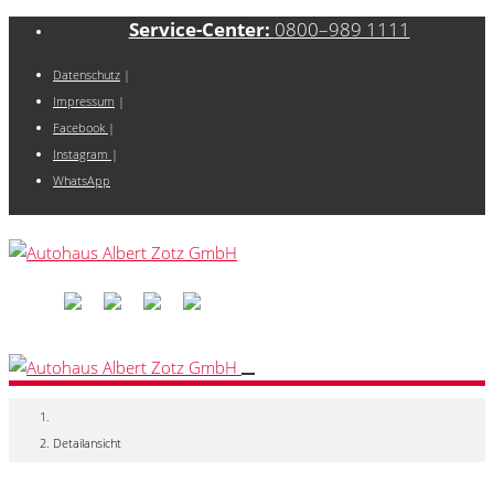
Service-Center:
0800–989 1111
Datenschutz
|
Impressum
|
Facebook
|
Instagram
|
WhatsApp
Detailansicht