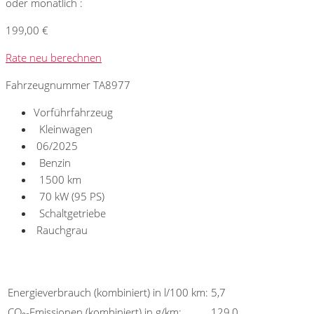
oder monatlich :
199,00 €
Rate neu berechnen
Fahrzeugnummer TA8977
Vorführfahrzeug
Kleinwagen
06/2025
Benzin
1500 km
70 kW (95 PS)
Schaltgetriebe
Rauchgrau
Umwelt und Normen
Energieverbrauch (kombiniert) in l/100 km:
5,7
CO₂-Emissionen (kombiniert) in g/km:
129,0