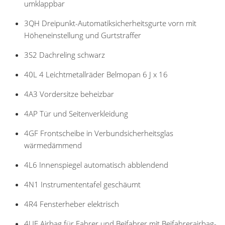
umklappbar
3QH Dreipunkt-Automatiksicherheitsgurte vorn mit
Höheneinstellung und Gurtstraffer
3S2 Dachreling schwarz
40L 4 Leichtmetallräder Belmopan 6 J x 16
4A3 Vordersitze beheizbar
4AP Tür und Seitenverkleidung
4GF Frontscheibe in Verbundsicherheitsglas
wärmedämmend
4L6 Innenspiegel automatisch abblendend
4N1 Instrumententafel geschäumt
4R4 Fensterheber elektrisch
4UF Airbag für Fahrer und Beifahrer mit Beifahrerairbag-