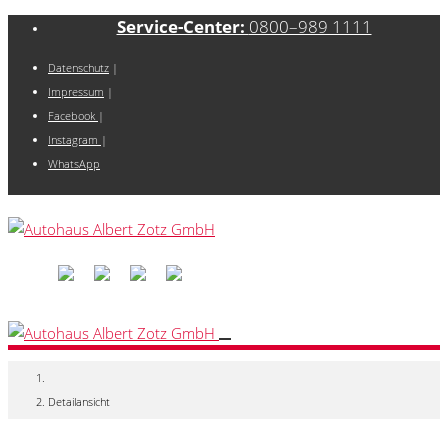
Service-Center:
0800–989 1111
Datenschutz
|
Impressum
|
Facebook
|
Instagram
|
WhatsApp
Detailansicht