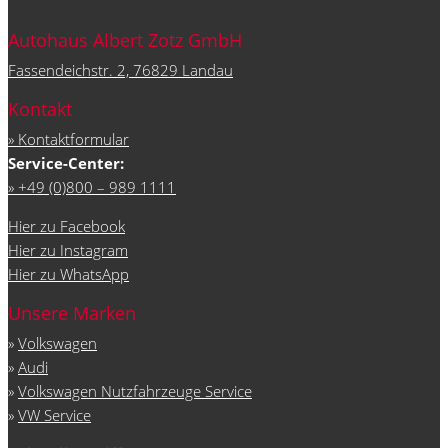
Autohaus Albert Zotz GmbH
Fassendeichstr. 2, 76829 Landau
Kontakt
» Kontaktformular
Service-Center:
» +49 (0)800 – 989 1111
Hier zu Facebook
Hier zu Instagram
Hier zu WhatsApp
Unsere Marken
»
Volkswagen
»
Audi
»
Volkswagen Nutzfahrzeuge Service
»
VW Service