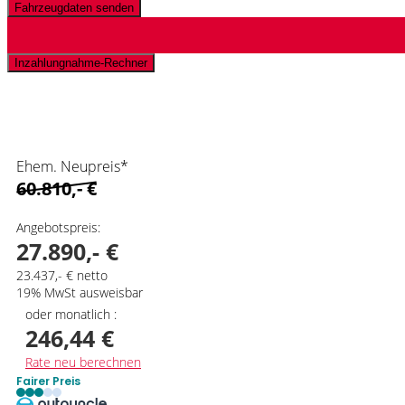
Fahrzeugdaten senden
Inzahlungnahme-Rechner
Schnellinformationen
Ehem. Neupreis*
60.810,- €
Angebotspreis:
27.890,- €
23.437,- € netto
19% MwSt ausweisbar
oder monatlich :
246,44 €
Rate neu berechnen
Fairer Preis